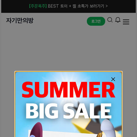
[주문폭주]
BEST 토이 + 젤 초특가 보러가기 >
자기만의방
로그인
예상치 못한 에러입니다.