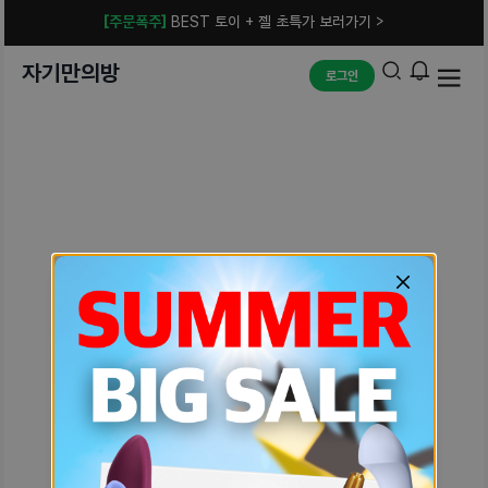
[주문폭주]
BEST 토이 + 젤 초특가 보러가기 >
자기만의방
로그인
예상치 못한 에러입니다.