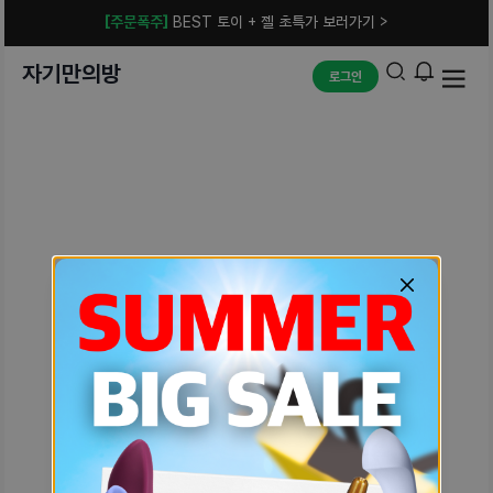
[주문폭주]
BEST 토이 + 젤 초특가 보러가기 >
자기만의방
로그인
예상치 못한 에러입니다.