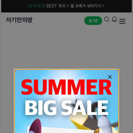
[주문폭주]
BEST 토이 + 젤 초특가 보러가기 >
자기만의방
로그인
예상치 못한 에러입니다.