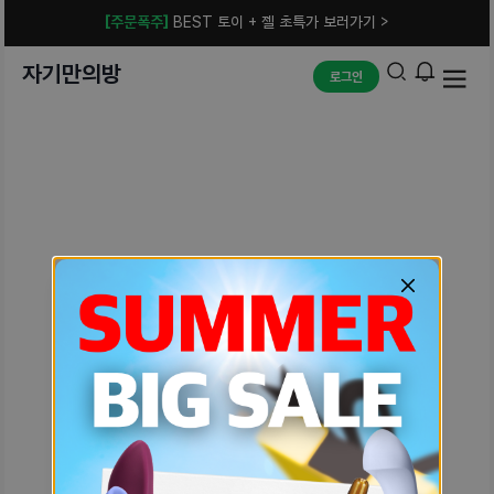
[주문폭주]
BEST 토이 + 젤 초특가 보러가기 >
자기만의방
로그인
예상치 못한 에러입니다.