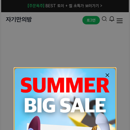
[주문폭주]
BEST 토이 + 젤 초특가 보러가기 >
자기만의방
로그인
예상치 못한 에러입니다.