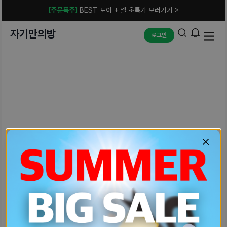
[주문폭주]
BEST 토이 + 젤 초특가 보러가기 >
자기만의방
로그인
예상치 못한 에러입니다.