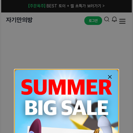
[주문폭주]
BEST 토이 + 젤 초특가 보러가기 >
자기만의방
로그인
예상치 못한 에러입니다.