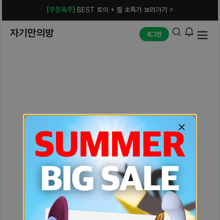
[주문폭주]
BEST 토이 + 젤 초특가 보러가기 >
자기만의방
로그인
예상치 못한 에러입니다.