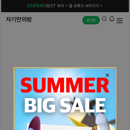
[주문폭주]
BEST 토이 + 젤 초특가 보러가기 >
자기만의방
로그인
예상치 못한 에러입니다.