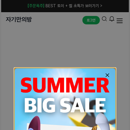
[주문폭주]
BEST 토이 + 젤 초특가 보러가기 >
자기만의방
로그인
예상치 못한 에러입니다.