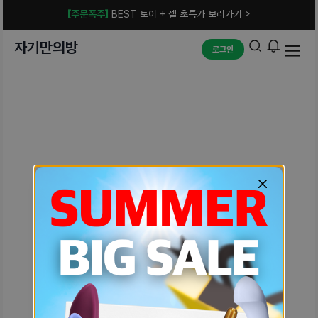
[주문폭주]
BEST 토이 + 젤 초특가 보러가기 >
자기만의방
로그인
예상치 못한 에러입니다.