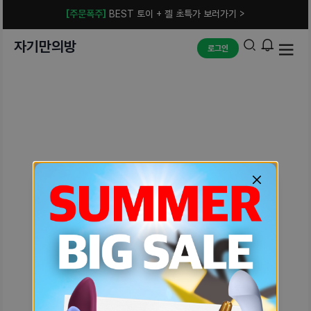
[주문폭주]
BEST 토이 + 젤 초특가 보러가기 >
자기만의방
로그인
예상치 못한 에러입니다.