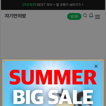
[주문폭주]
BEST 토이 + 젤 초특가 보러가기 >
자기만의방
로그인
예상치 못한 에러입니다.