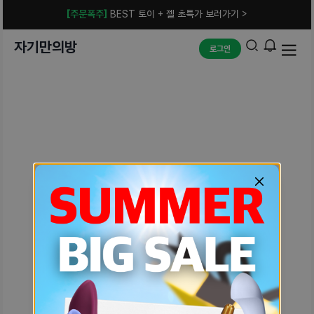
[주문폭주]
BEST 토이 + 젤 초특가 보러가기 >
자기만의방
로그인
예상치 못한 에러입니다.