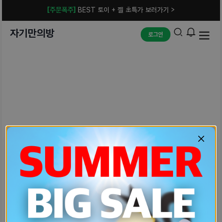
[주문폭주]
BEST 토이 + 젤 초특가 보러가기 >
자기만의방
로그인
예상치 못한 에러입니다.