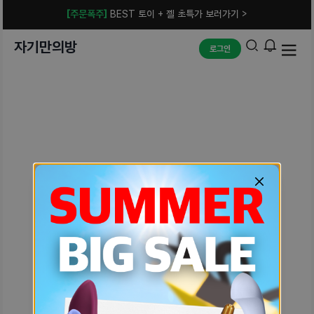
[주문폭주]
BEST 토이 + 젤 초특가 보러가기 >
자기만의방
로그인
예상치 못한 에러입니다.