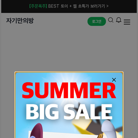
[주문폭주]
BEST 토이 + 젤 초특가 보러가기 >
자기만의방
로그인
예상치 못한 에러입니다.