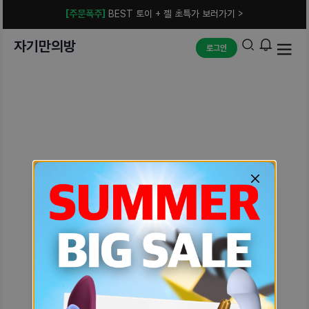
[주문폭주]
BEST 토이 + 젤 초특가 보러가기 >
자기만의방
로그인
예상치 못한 에러입니다.