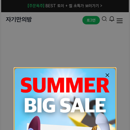
[주문폭주]
BEST 토이 + 젤 초특가 보러가기 >
자기만의방
로그인
예상치 못한 에러입니다.