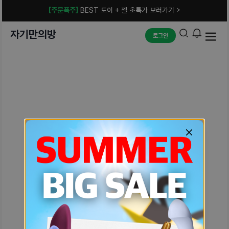
[주문폭주]
BEST 토이 + 젤 초특가 보러가기 >
자기만의방
로그인
예상치 못한 에러입니다.