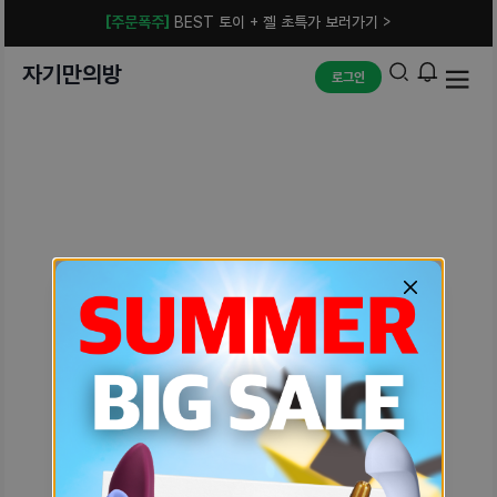
[주문폭주]
BEST 토이 + 젤 초특가 보러가기 >
자기만의방
로그인
예상치 못한 에러입니다.