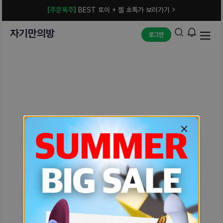
[주문폭주]
BEST 토이 + 젤 초특가 보러가기 >
자기만의방
로그인
예상치 못한 에러입니다.