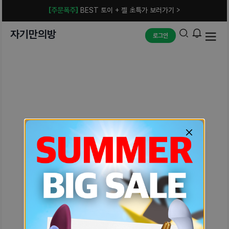
[주문폭주]
BEST 토이 + 젤 초특가 보러가기 >
자기만의방
로그인
예상치 못한 에러입니다.