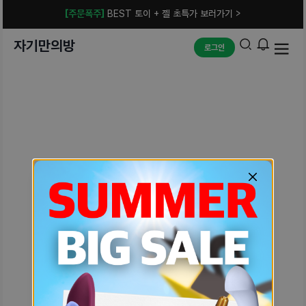
[주문폭주]
BEST 토이 + 젤 초특가 보러가기 >
자기만의방
로그인
예상치 못한 에러입니다.