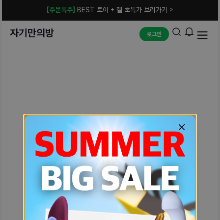
[주문폭주]
BEST 토이 + 젤 초특가 보러가기 >
자기만의방
로그인
예상치 못한 에러입니다.