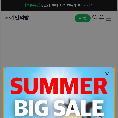
[주문폭주]
BEST 토이 + 젤 초특가 보러가기 >
자기만의방
로그인
예상치 못한 에러입니다.