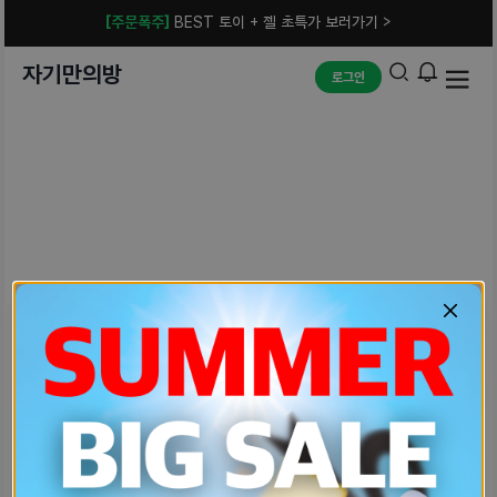
[주문폭주]
BEST 토이 + 젤 초특가 보러가기 >
자기만의방
로그인
예상치 못한 에러입니다.