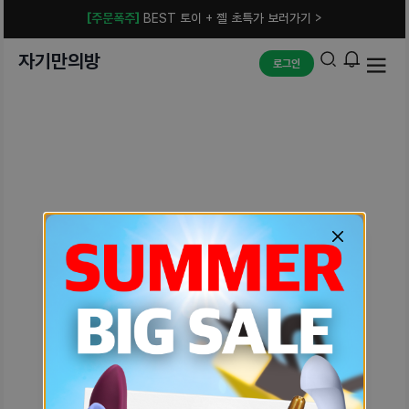
[주문폭주]
BEST 토이 + 젤 초특가 보러가기 >
자기만의방
로그인
예상치 못한 에러입니다.