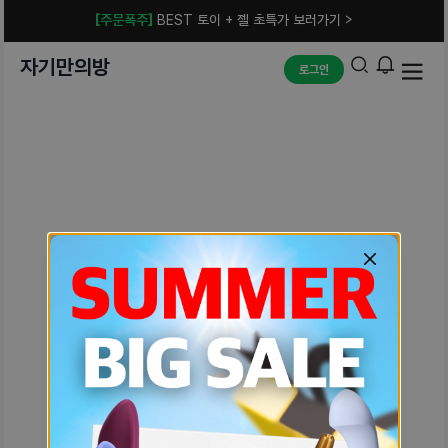
[주문폭주]
BEST 토이 + 젤 초특가 보러가기 >
자기만의방
로그인
예상치 못한 에러입니다.