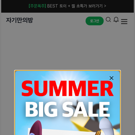
[주문폭주]
BEST 토이 + 젤 초특가 보러가기 >
자기만의방
로그인
예상치 못한 에러입니다.