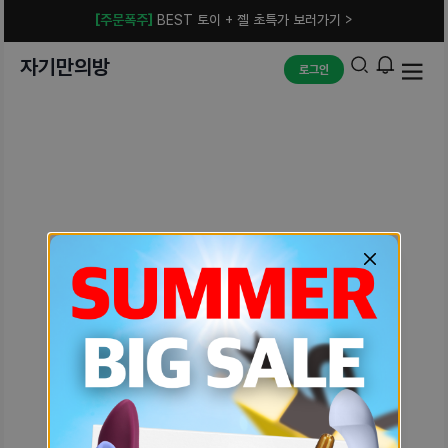
[주문폭주]
BEST 토이 + 젤 초특가 보러가기 >
자기만의방
로그인
예상치 못한 에러입니다.