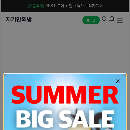
[주문폭주]
BEST 토이 + 젤 초특가 보러가기 >
자기만의방
로그인
예상치 못한 에러입니다.