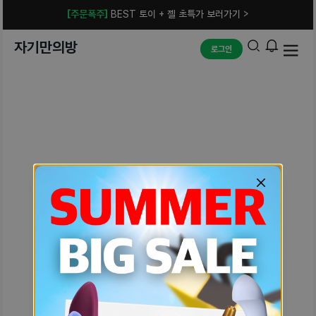
[주문폭주]
BEST 토이 + 젤 초특가 보러가기 >
자기만의방
로그인
예상치 못한 에러입니다.