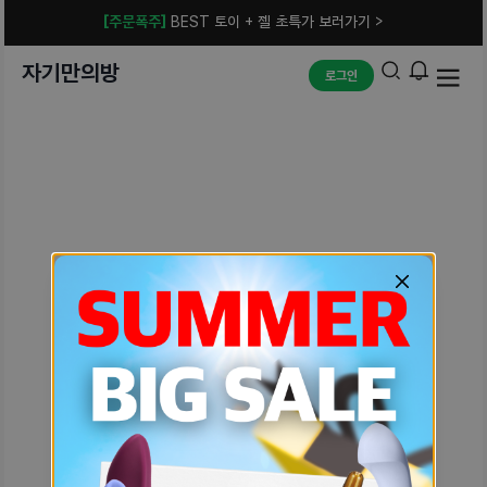
[주문폭주]
BEST 토이 + 젤 초특가 보러가기 >
자기만의방
로그인
예상치 못한 에러입니다.