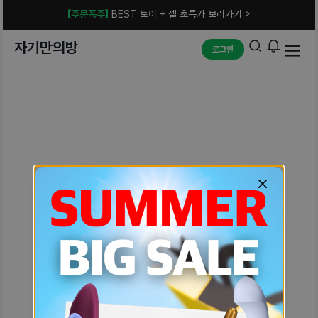
[주문폭주]
BEST 토이 + 젤 초특가 보러가기 >
자기만의방
로그인
예상치 못한 에러입니다.