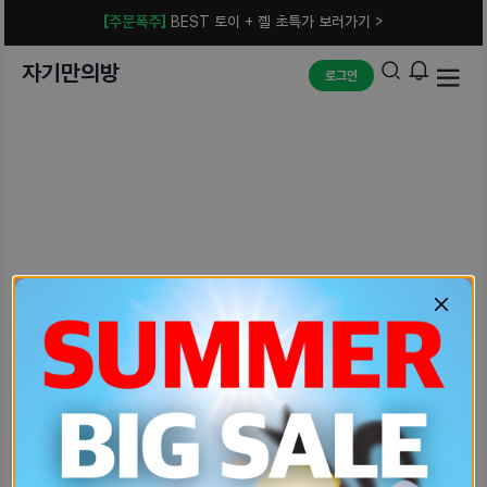
[주문폭주]
BEST 토이 + 젤 초특가 보러가기 >
자기만의방
로그인
예상치 못한 에러입니다.