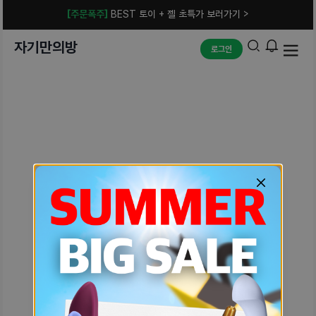
[주문폭주]
BEST 토이 + 젤 초특가 보러가기 >
자기만의방
로그인
예상치 못한 에러입니다.