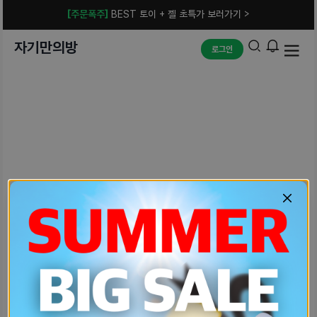
[주문폭주]
BEST 토이 + 젤 초특가 보러가기 >
자기만의방
로그인
예상치 못한 에러입니다.