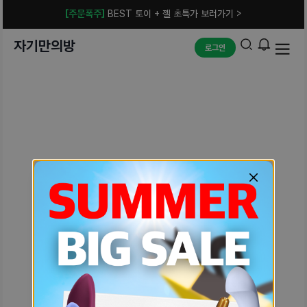
[주문폭주]
BEST 토이 + 젤 초특가 보러가기 >
자기만의방
로그인
예상치 못한 에러입니다.