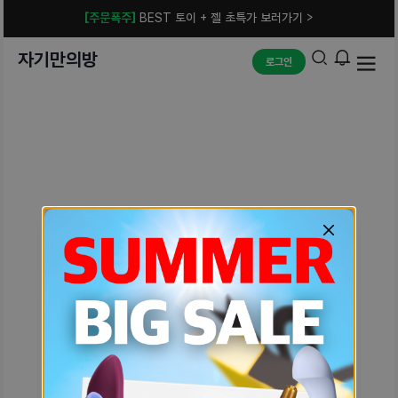
[주문폭주]
BEST 토이 + 젤 초특가 보러가기 >
자기만의방
로그인
예상치 못한 에러입니다.