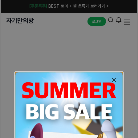
[주문폭주]
BEST 토이 + 젤 초특가 보러가기 >
자기만의방
로그인
예상치 못한 에러입니다.