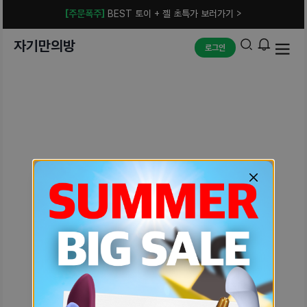
[주문폭주]
BEST 토이 + 젤 초특가 보러가기 >
자기만의방
로그인
예상치 못한 에러입니다.