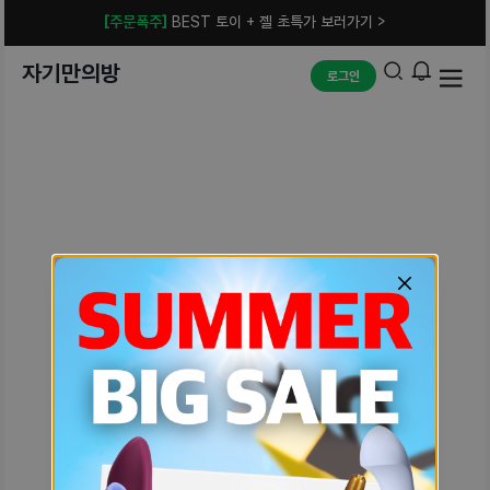
[주문폭주]
BEST 토이 + 젤 초특가 보러가기 >
자기만의방
로그인
예상치 못한 에러입니다.