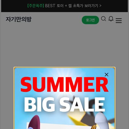
[주문폭주]
BEST 토이 + 젤 초특가 보러가기 >
자기만의방
로그인
예상치 못한 에러입니다.