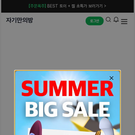
[주문폭주]
BEST 토이 + 젤 초특가 보러가기 >
자기만의방
로그인
예상치 못한 에러입니다.