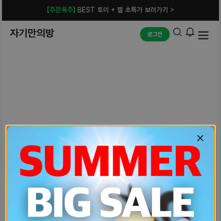
[주문폭주]
BEST 토이 + 젤 초특가 보러가기 >
자기만의방
로그인
예상치 못한 에러입니다.