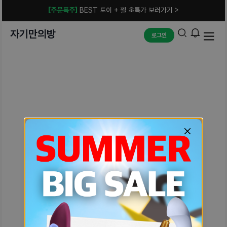
[주문폭주]
BEST 토이 + 젤 초특가 보러가기 >
자기만의방
로그인
예상치 못한 에러입니다.