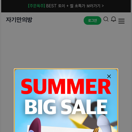
[주문폭주]
BEST 토이 + 젤 초특가 보러가기 >
자기만의방
로그인
예상치 못한 에러입니다.