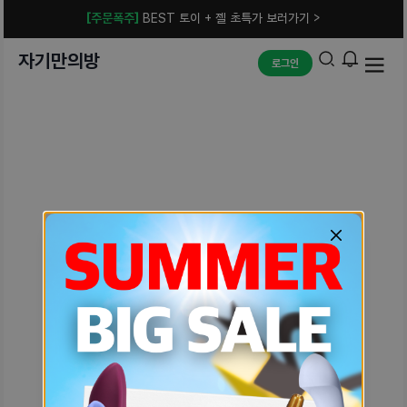
[주문폭주]
BEST 토이 + 젤 초특가 보러가기 >
자기만의방
로그인
예상치 못한 에러입니다.